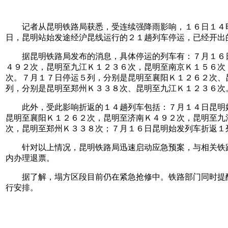
记者从昆明铁路局获悉，受连续强降雨影响，１６日１４时
日，昆明站始发途经沪昆线运行的２１趟列车停运，已经开出
据昆明铁路局发布的消息，具体停运的列车有：７月１６日
４９２次，昆明至九江Ｋ１２３６次，昆明至南京Ｋ１５６次
次。７月１７日停运５列，分别是昆明至襄阳Ｋ１２６２次、
列，分别是昆明至郑州Ｋ３３８次、昆明至九江Ｋ１２３６次
此外，受此影响折返的１４趟列车包括：７月１４日昆明始
昆明至襄阳Ｋ１２６２次，昆明至济南Ｋ４９２次，昆明至九
次，昆明至郑州Ｋ３３８次；７月１６日昆明始发列车折返１
针对以上情况，昆明铁路局迅速启动应急预案，与相关铁路
内办理退票。
据了解，塌方区段目前仍在紧急抢修中。铁路部门同时提醒
行安排。