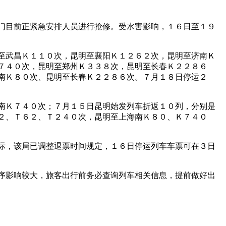
门目前正紧急安排人员进行抢修。受水害影响，１６日至１９
至武昌Ｋ１１０次，昆明至襄阳Ｋ１２６２次，昆明至济南Ｋ
７４０次，昆明至郑州Ｋ３３８次，昆明至长春Ｋ２２８６
南Ｋ８０次、昆明至长春Ｋ２２８６次。７月１８日停运２
南Ｋ７４０次；７月１５日昆明始发列车折返１０列，分别是
２、Ｔ６２、Ｔ２４０次，昆明至上海南Ｋ８０、Ｋ７４０
际，该局已调整退票时间规定，１６日停运列车车票可在３日
序影响较大，旅客出行前务必查询列车相关信息，提前做好出