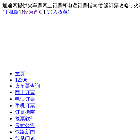
通途网提供火车票网上订票和电话订票指南/春运订票攻略，火车票网上
[
手机版
] [
设为首页
] [
加入收藏
]
主页
12306
火车票查询
网上订票
电话订票
手机订票
订票指南
抢票软件
最新公告
铁路新闻
常见问题