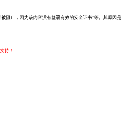
容被阻止，因为该内容没有签署有效的安全证书”等。其原因是
支持！