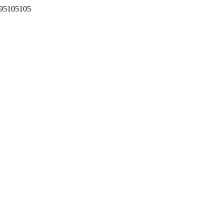
05105