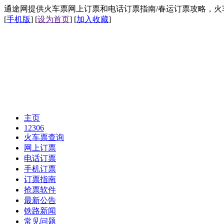
通途网提供火车票网上订票和电话订票指南/春运订票攻略，火车票网上
[
手机版
] [
设为首页
] [
加入收藏
]
主页
12306
火车票查询
网上订票
电话订票
手机订票
订票指南
抢票软件
最新公告
铁路新闻
常见问题